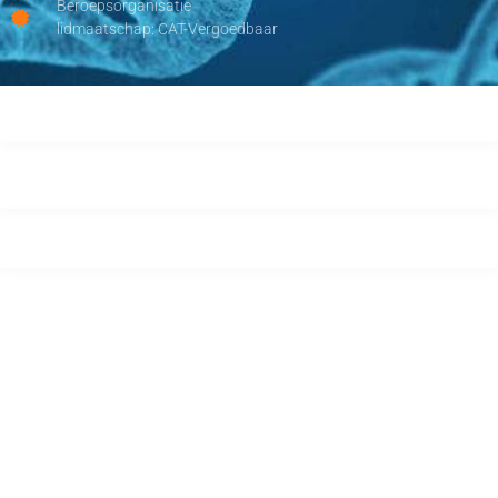
Beroepsorganisatie
lidmaatschap: CAT-Vergoedbaar
Privacy Verklaring
©2026, Karla Dijkstra Voedingscoach, Alle rechten voorbehouden