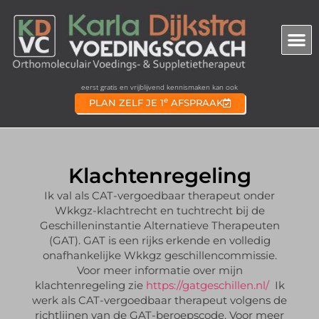
eerst gratis en vrijblijvend kennismaken kan ook
e
PLAN ZELF JE 1
AFSPRAAK
Klachtenregeling
Ik val als CAT-vergoedbaar therapeut onder
Wkkgz-klachtrecht en tuchtrecht bij de
Geschilleninstantie Alternatieve Therapeuten
(GAT). GAT is een rijks erkende en volledig
onafhankelijke Wkkgz geschillencommissie.
Voor meer informatie over mijn
klachtenregeling zie
https://gatgeschillen.nl/
Ik
werk als CAT-vergoedbaar therapeut volgens de
richtlijnen van de GAT-beroepscode. Voor meer